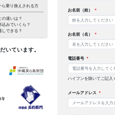
から乗り換えされる方
お名前（姓）
*
との違いは？
料込みでいくら？
越しできる？
お名前（名）
*
ただいています。
電話番号
*
ハイフンを除いてご記入
メールアドレス
*