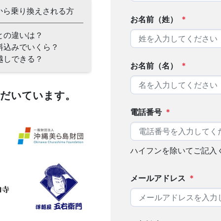
から乗り換えされる方
お名前（姓）
*
との違いは？
料込みでいくら？
越しできる？
お名前（名）
*
ただいています。
電話番号
*
ハイフンを除いてご記入
メールアドレス
*