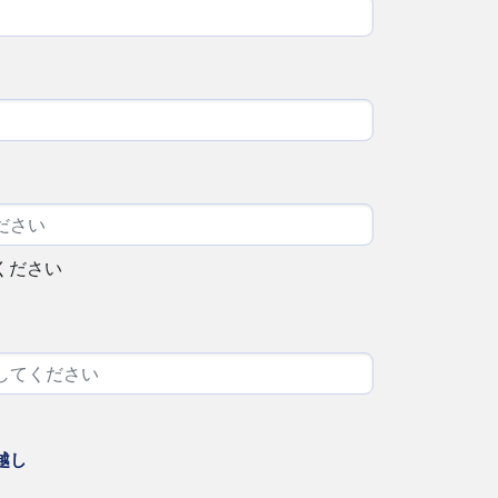
ください
越し