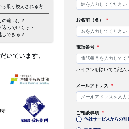
から乗り換えされる方
お名前（名）
*
との違いは？
料込みでいくら？
越しできる？
電話番号
*
ただいています。
ハイフンを除いてご記入
メールアドレス
*
ご相談事項
*
他社サービスからの引